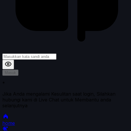
Masuk
*
Jika Anda mengalami Kesulitan saat login, Silahkan
hubungi kami di Live Chat untuk Membantu anda
selanjutnya
home