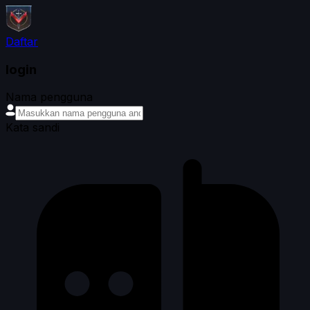
Daftar
login
Nama pengguna
Kata sandi