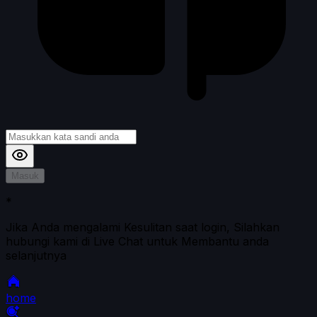
Masuk
*
Jika Anda mengalami Kesulitan saat login, Silahkan
hubungi kami di Live Chat untuk Membantu anda
selanjutnya
home