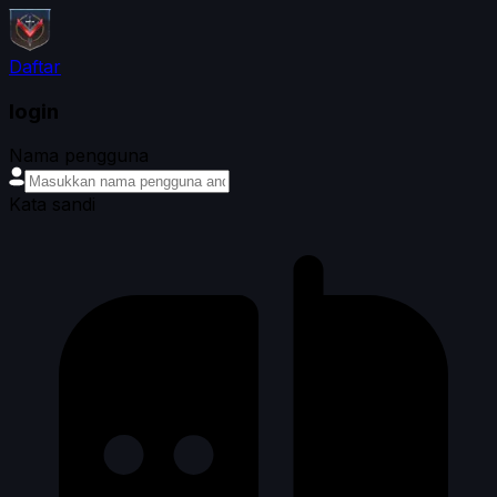
Daftar
login
Nama pengguna
Kata sandi