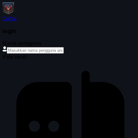
Daftar
login
Nama pengguna
Kata sandi