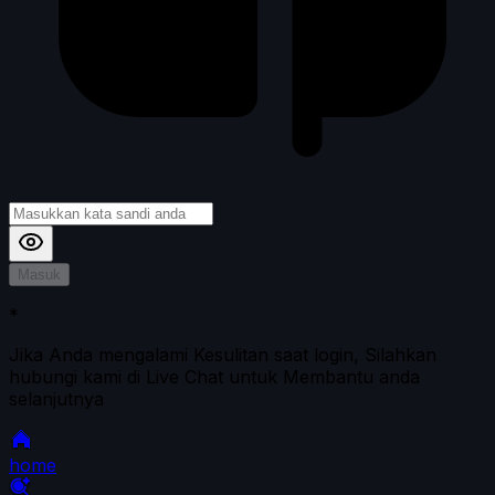
Masuk
*
Jika Anda mengalami Kesulitan saat login, Silahkan
hubungi kami di Live Chat untuk Membantu anda
selanjutnya
home