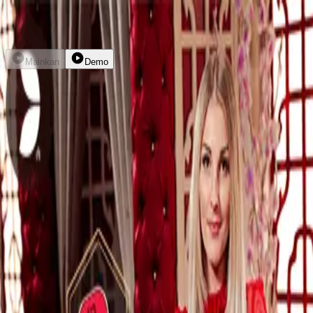
Daftar
Masuk
Mainkan
Demo
No Commission Baccarat
evolutiongaming
kembali
VICTORYTOTO Situs Slot
Online Gacor Terbaik Di
Indonesia Hari Ini
VICTORYTOTO
menjadi situs slot online gacor terbaik di
Indonesia hari ini. Pemain dapat menikmati berbagai
mesin slot dengan peluang menang tinggi dan grafis
yang menarik.