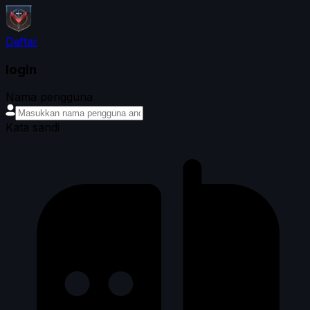
Daftar
login
Nama pengguna
Kata sandi