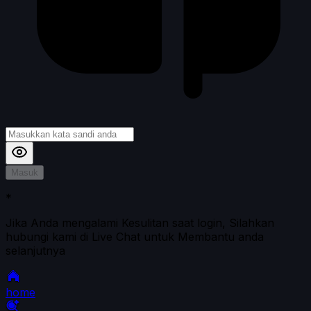
Masuk
*
Jika Anda mengalami Kesulitan saat login, Silahkan
hubungi kami di Live Chat untuk Membantu anda
selanjutnya
home