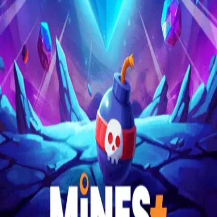
Selain itu, platform ini rutin memperbarui daftar
slot
gacor
setiap hari. Pemain dapat memanfaatkan data
terbaru untuk menentukan strategi bermain dan
meningkatkan peluang menang.
Keamanan transaksi menjadi prioritas. Semua
deposit
dan penarikan dilakukan melalui sistem enkripsi modern,
sehingga modal dan data pemain tetap aman.
VICTORYTOTO juga menawarkan
bonus harian
dan
promo menarik yang dapat meningkatkan modal
bermain dan memperbesar peluang menang.
Dengan kombinasi slot gacor, bonus melimpah, dan
keamanan terjamin, VICTORYTOTO menjadi situs
slot
online
terbaik hari ini di Indonesia.