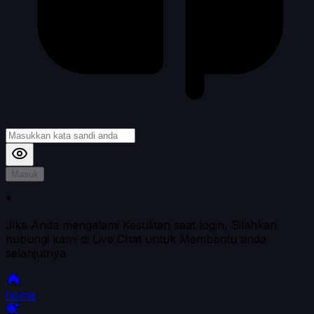
Masuk
*
Jika Anda mengalami Kesulitan saat login, Silahkan
hubungi kami di Live Chat untuk Membantu anda
selanjutnya
home