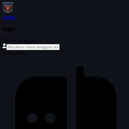
Daftar
login
Nama pengguna
Kata sandi