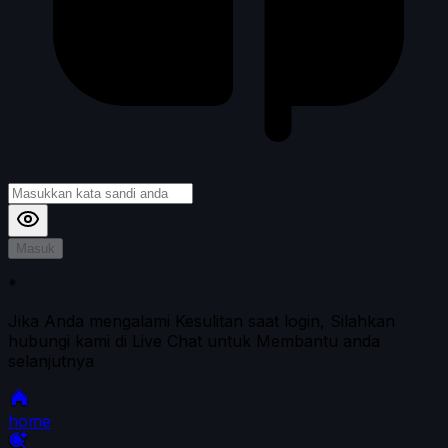
Masuk
*
Jika Anda mengalami Kesulitan saat login, Silahkan
hubungi kami di Live Chat untuk Membantu anda
selanjutnya
home