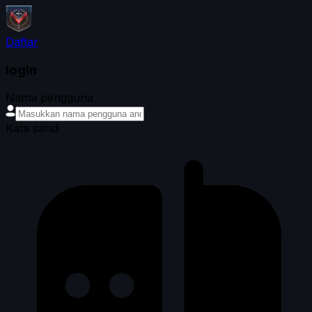
Daftar
login
Nama pengguna
Kata sandi