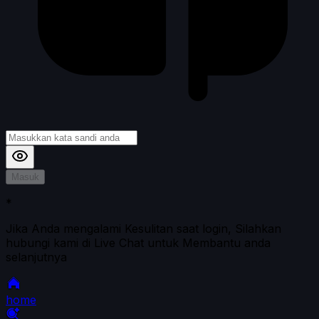
Masuk
*
Jika Anda mengalami Kesulitan saat login, Silahkan
hubungi kami di Live Chat untuk Membantu anda
selanjutnya
home