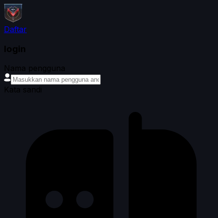
Daftar
login
Nama pengguna
Kata sandi