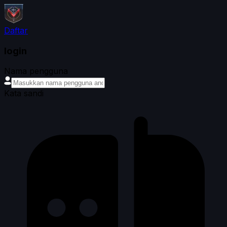
Daftar
login
Nama pengguna
Kata sandi