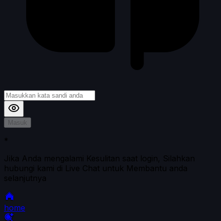
Masuk
*
Jika Anda mengalami Kesulitan saat login, Silahkan
hubungi kami di Live Chat untuk Membantu anda
selanjutnya
home