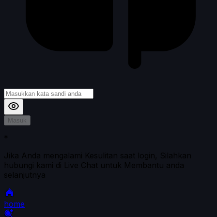
Masuk
*
Jika Anda mengalami Kesulitan saat login, Silahkan
hubungi kami di Live Chat untuk Membantu anda
selanjutnya
home