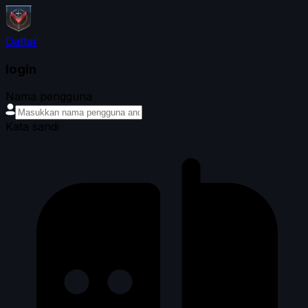
Daftar
login
Nama pengguna
Kata sandi