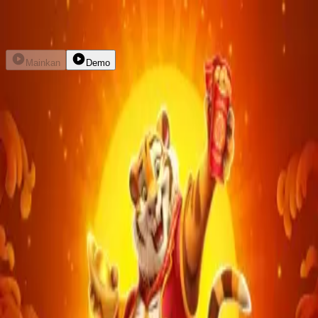
Daftar
Masuk
Mainkan
Demo
Lucky Tiger
fatpanda
kembali
VICTORYTOTO Situs Slot
Online Gacor Terbaik Di
Indonesia Hari Ini
VICTORYTOTO
menjadi situs slot online gacor terbaik di
Indonesia hari ini. Pemain dapat menikmati berbagai
mesin slot dengan peluang menang tinggi dan grafis
yang menarik.