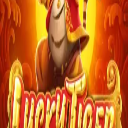
Selain itu, platform ini rutin memperbarui daftar
slot
gacor
setiap hari. Pemain dapat memanfaatkan data
terbaru untuk menentukan strategi bermain dan
meningkatkan peluang menang.
Keamanan transaksi menjadi prioritas. Semua
deposit
dan penarikan dilakukan melalui sistem enkripsi modern,
sehingga modal dan data pemain tetap aman.
VICTORYTOTO juga menawarkan
bonus harian
dan
promo menarik yang dapat meningkatkan modal
bermain dan memperbesar peluang menang.
Dengan kombinasi slot gacor, bonus melimpah, dan
keamanan terjamin, VICTORYTOTO menjadi situs
slot
online
terbaik hari ini di Indonesia.