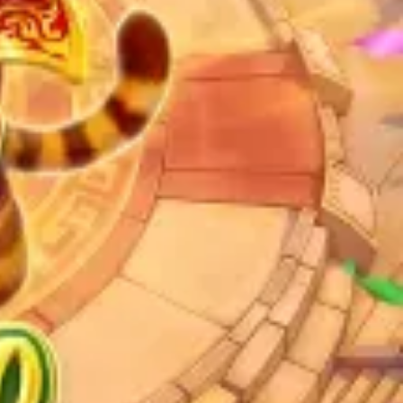
ngga modal dan data pemain tetap aman.
memperbesar peluang menang.
aik hari ini di Indonesia.