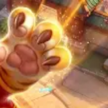
a Hari Ini
 slot dengan peluang menang tinggi dan grafis yang
tuk menentukan strategi bermain dan meningkatkan