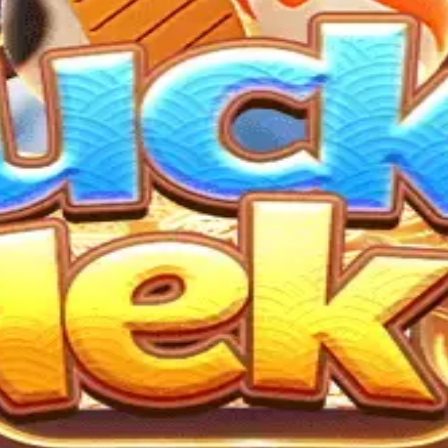
penarikan dilakukan melalui sistem enkripsi modern, sehi
o menarik yang dapat meningkatkan modal bermain dan 
manan terjamin, VICTORYTOTO menjadi situs
slot online
terb