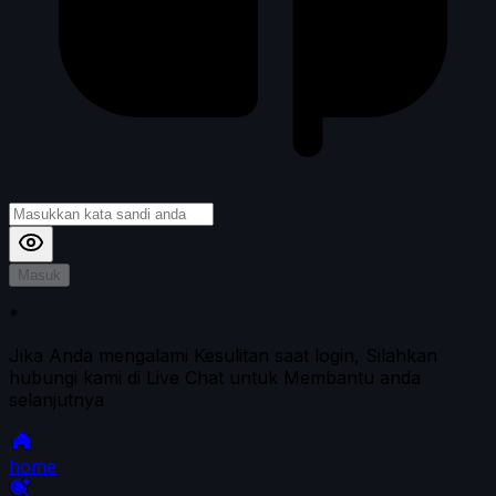
Masuk
*
Jika Anda mengalami Kesulitan saat login, Silahkan
hubungi kami di Live Chat untuk Membantu anda
selanjutnya
home