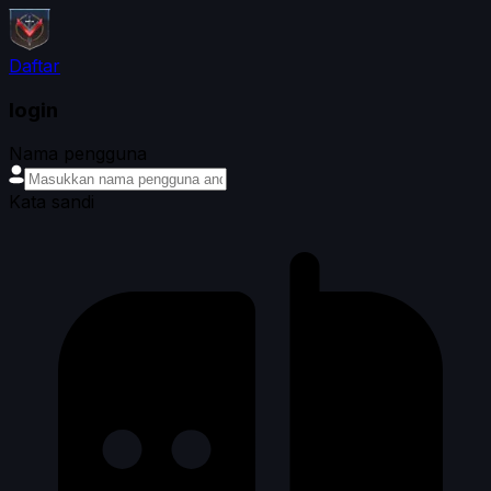
Daftar
login
Nama pengguna
Kata sandi