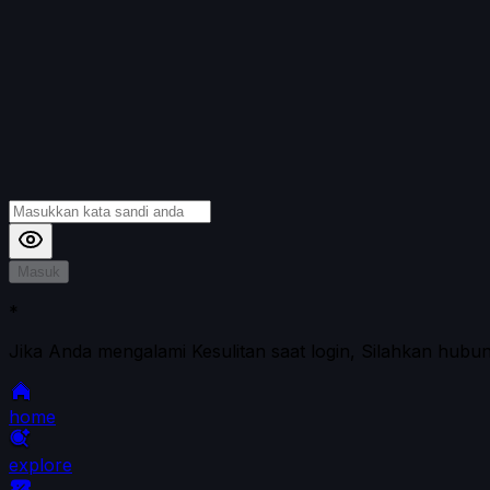
Masuk
*
Jika Anda mengalami Kesulitan saat login, Silahkan hubu
home
explore