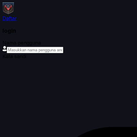
Daftar
login
Nama pengguna
Kata sandi