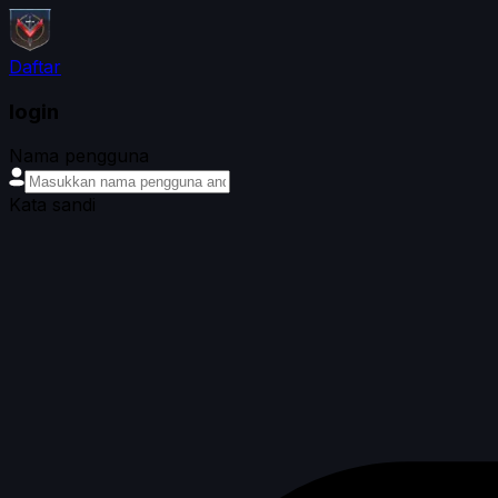
Daftar
login
Nama pengguna
Kata sandi