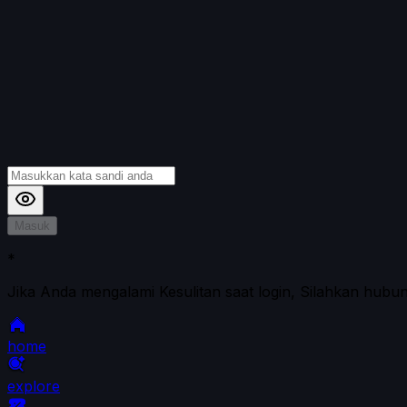
Masuk
*
Jika Anda mengalami Kesulitan saat login, Silahkan hubu
home
explore