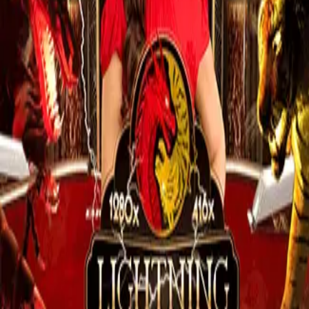
Selain itu, platform ini rutin memperbarui daftar
slot
gacor
setiap hari. Pemain dapat memanfaatkan data
terbaru untuk menentukan strategi bermain dan
meningkatkan peluang menang.
Keamanan transaksi menjadi prioritas. Semua
deposit
dan penarikan dilakukan melalui sistem enkripsi modern,
sehingga modal dan data pemain tetap aman.
VICTORYTOTO juga menawarkan
bonus harian
dan
promo menarik yang dapat meningkatkan modal
bermain dan memperbesar peluang menang.
Dengan kombinasi slot gacor, bonus melimpah, dan
keamanan terjamin, VICTORYTOTO menjadi situs
slot
online
terbaik hari ini di Indonesia.