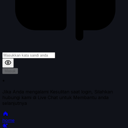
Masuk
*
Jika Anda mengalami Kesulitan saat login, Silahkan
hubungi kami di Live Chat untuk Membantu anda
selanjutnya
home