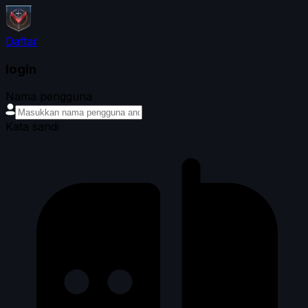
Daftar
login
Nama pengguna
Kata sandi