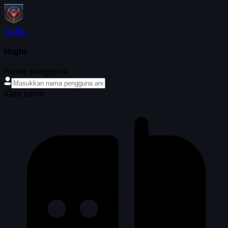
Daftar
login
Nama pengguna
Kata sandi