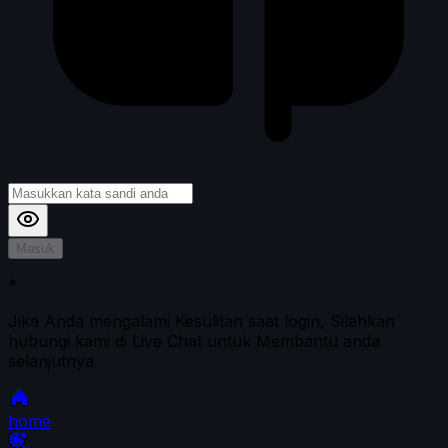
Masuk
*
Jika Anda mengalami Kesulitan saat login, Silahkan
hubungi kami di Live Chat untuk Membantu anda
selanjutnya
home