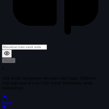
Masuk
*
Jika Anda mengalami Kesulitan saat login, Silahkan
hubungi kami di Live Chat untuk Membantu anda
selanjutnya
home