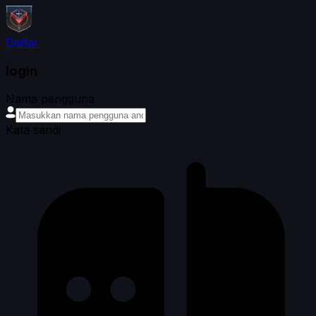
Daftar
login
Nama pengguna
Kata sandi