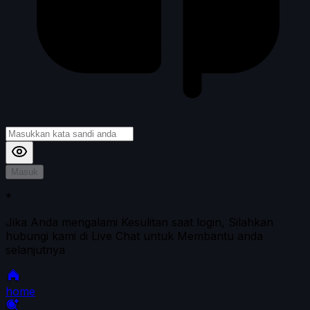
Masuk
*
Jika Anda mengalami Kesulitan saat login, Silahkan
hubungi kami di Live Chat untuk Membantu anda
selanjutnya
home