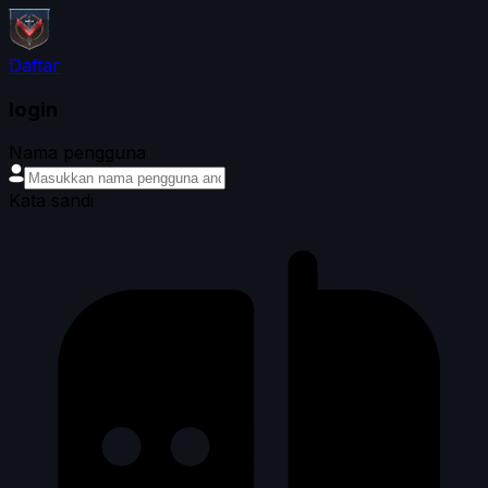
Daftar
login
Nama pengguna
Kata sandi