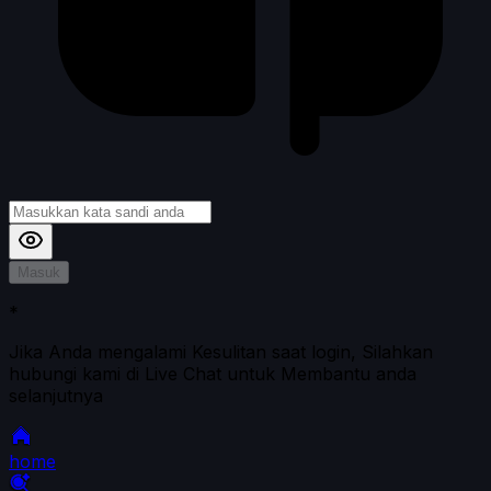
Masuk
*
Jika Anda mengalami Kesulitan saat login, Silahkan
hubungi kami di Live Chat untuk Membantu anda
selanjutnya
home