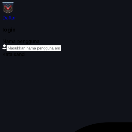
Daftar
login
Nama pengguna
Kata sandi