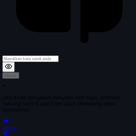
Masuk
*
Jika Anda mengalami Kesulitan saat login, Silahkan
hubungi kami di Live Chat untuk Membantu anda
selanjutnya
home