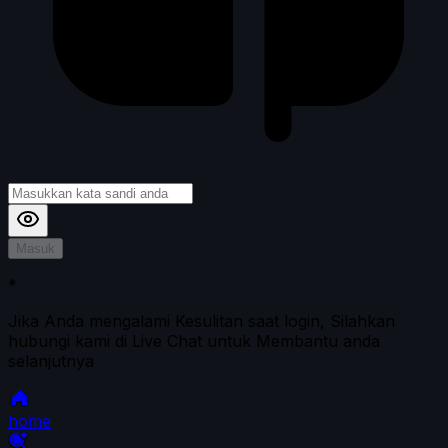
Masuk
*
Jika Anda mengalami Kesulitan saat login, Silahkan
hubungi kami di Live Chat untuk Membantu anda
selanjutnya
home