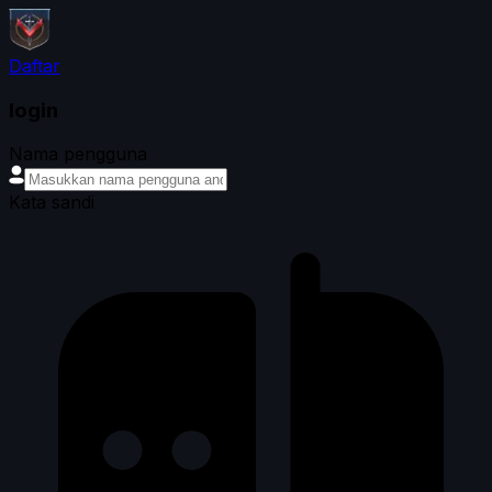
Daftar
login
Nama pengguna
Kata sandi