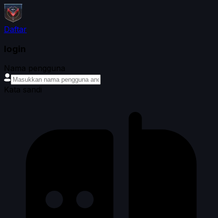
Daftar
login
Nama pengguna
Kata sandi