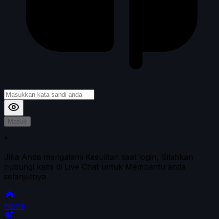
Masuk
*
Jika Anda mengalami Kesulitan saat login, Silahkan
hubungi kami di Live Chat untuk Membantu anda
selanjutnya
home