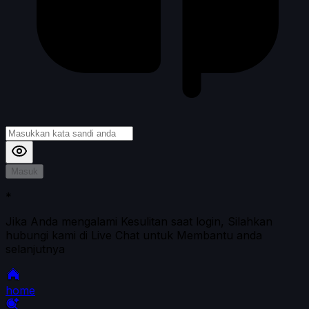
Masuk
*
Jika Anda mengalami Kesulitan saat login, Silahkan
hubungi kami di Live Chat untuk Membantu anda
selanjutnya
home