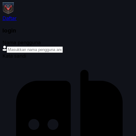
Daftar
login
Nama pengguna
Kata sandi