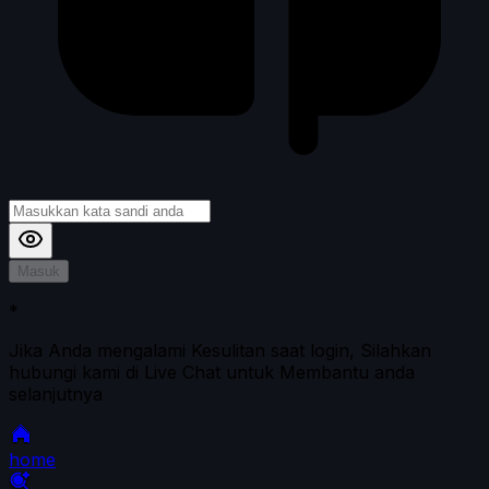
Masuk
*
Jika Anda mengalami Kesulitan saat login, Silahkan
hubungi kami di Live Chat untuk Membantu anda
selanjutnya
home