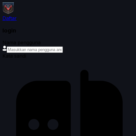
Daftar
login
Nama pengguna
Kata sandi