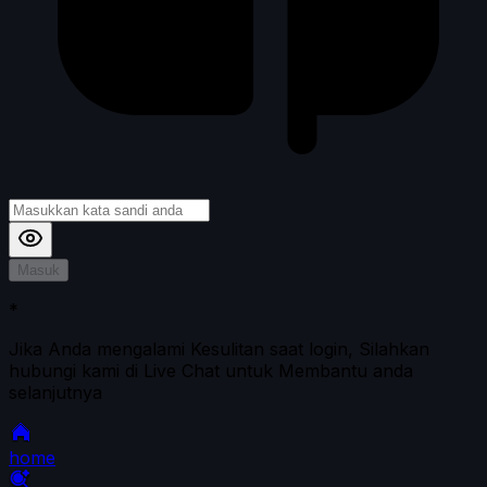
Masuk
*
Jika Anda mengalami Kesulitan saat login, Silahkan
hubungi kami di Live Chat untuk Membantu anda
selanjutnya
home