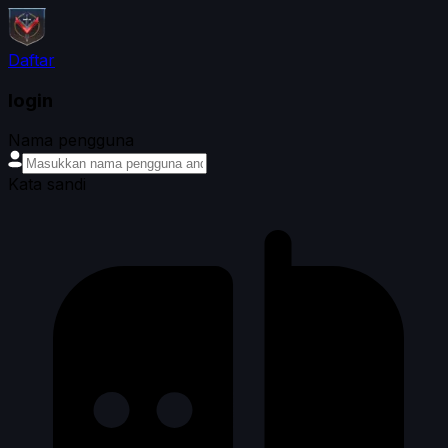
Daftar
login
Nama pengguna
Kata sandi