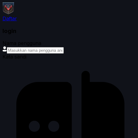
Daftar
login
Nama pengguna
Kata sandi