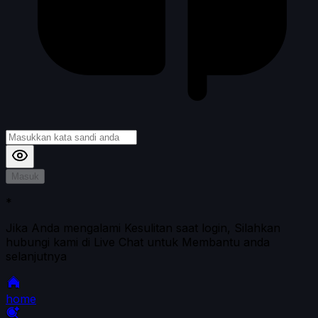
Masuk
*
Jika Anda mengalami Kesulitan saat login, Silahkan
hubungi kami di Live Chat untuk Membantu anda
selanjutnya
home