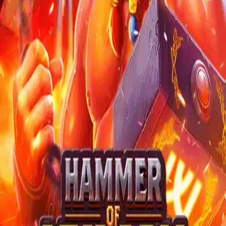
Selain itu, platform ini rutin memperbarui daftar
slot
gacor
setiap hari. Pemain dapat memanfaatkan data
terbaru untuk menentukan strategi bermain dan
meningkatkan peluang menang.
Keamanan transaksi menjadi prioritas. Semua
deposit
dan penarikan dilakukan melalui sistem enkripsi modern,
sehingga modal dan data pemain tetap aman.
VICTORYTOTO juga menawarkan
bonus harian
dan
promo menarik yang dapat meningkatkan modal
bermain dan memperbesar peluang menang.
Dengan kombinasi slot gacor, bonus melimpah, dan
keamanan terjamin, VICTORYTOTO menjadi situs
slot
online
terbaik hari ini di Indonesia.