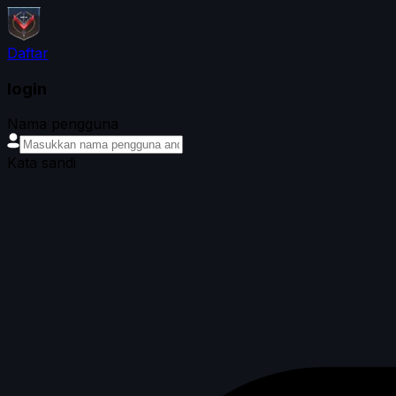
Daftar
login
Nama pengguna
Kata sandi