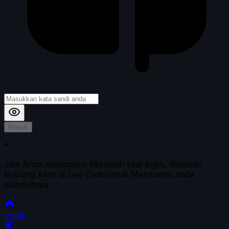
Masuk
*
Jika Anda mengalami Kesulitan saat login, Silahkan
hubungi kami di Live Chat untuk Membantu anda
selanjutnya
home