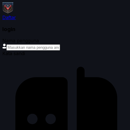
Daftar
login
Nama pengguna
Kata sandi