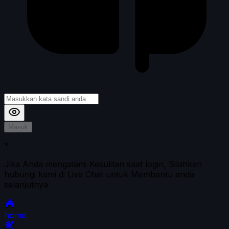
Masuk
*
Jika Anda mengalami Kesulitan saat login, Silahkan
hubungi kami di Live Chat untuk Membantu anda
selanjutnya
home