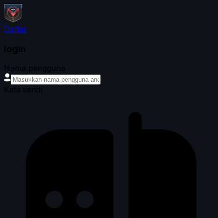
Daftar
login
Nama pengguna
Kata sandi