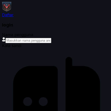
Daftar
login
Nama pengguna
Kata sandi