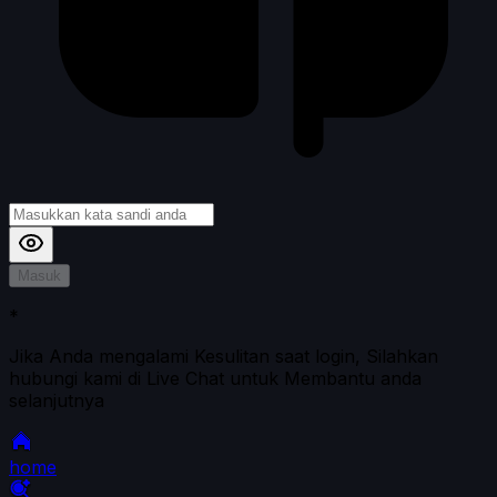
Masuk
*
Jika Anda mengalami Kesulitan saat login, Silahkan
hubungi kami di Live Chat untuk Membantu anda
selanjutnya
home