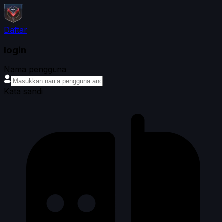
Daftar
login
Nama pengguna
Kata sandi