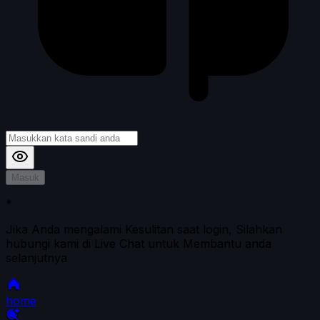
Masuk
*
Jika Anda mengalami Kesulitan saat login, Silahkan
hubungi kami di Live Chat untuk Membantu anda
selanjutnya
home