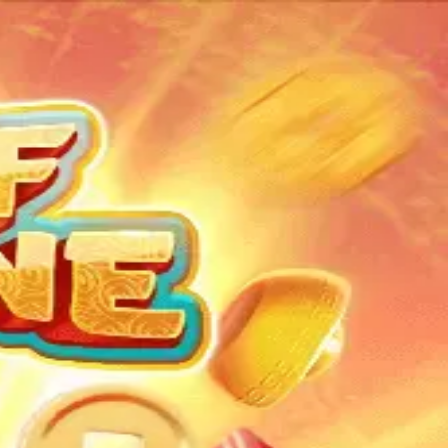
a Hari Ini
 slot dengan peluang menang tinggi dan grafis yang
tuk menentukan strategi bermain dan meningkatkan