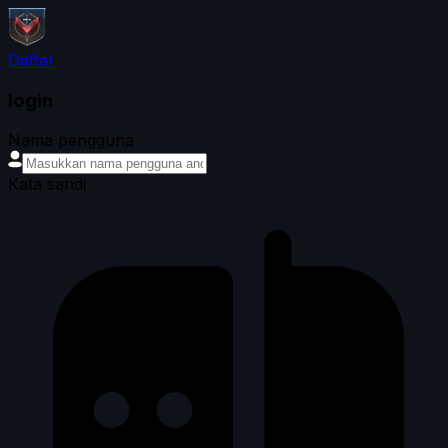
Daftar
login
Nama pengguna
Kata sandi