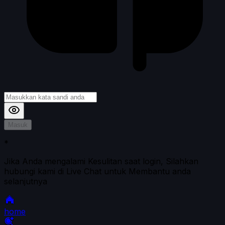
Masuk
*
Jika Anda mengalami Kesulitan saat login, Silahkan
hubungi kami di Live Chat untuk Membantu anda
selanjutnya
home