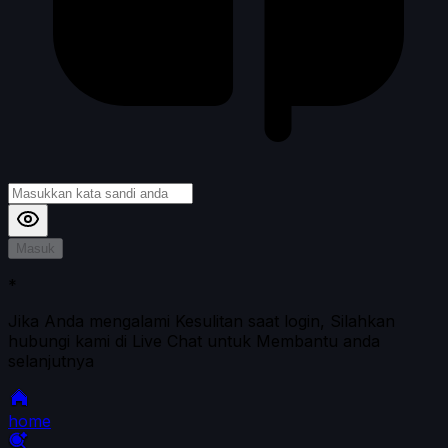
Masuk
*
Jika Anda mengalami Kesulitan saat login, Silahkan
hubungi kami di Live Chat untuk Membantu anda
selanjutnya
home