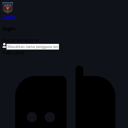
Daftar
login
Nama pengguna
Kata sandi