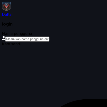
Daftar
login
Nama pengguna
Kata sandi