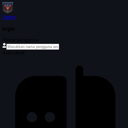
Daftar
login
Nama pengguna
Kata sandi