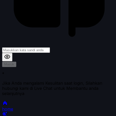
Masuk
*
Jika Anda mengalami Kesulitan saat login, Silahkan
hubungi kami di Live Chat untuk Membantu anda
selanjutnya
home