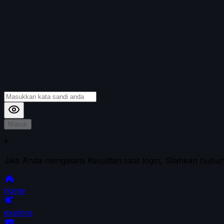
Masuk
*
Jika Anda mengalami Kesulitan saat login, Silahkan hubu
home
explore