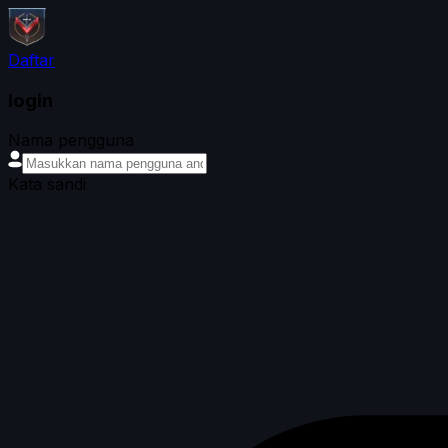
Daftar
login
Nama pengguna
Kata sandi