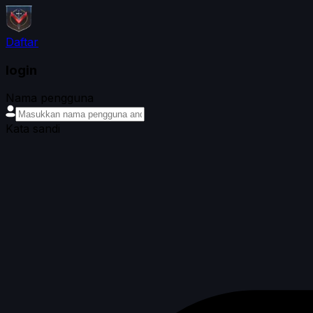
Daftar
login
Nama pengguna
Kata sandi