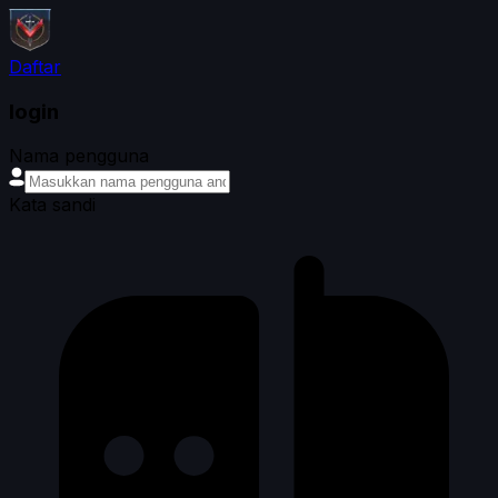
Daftar
login
Nama pengguna
Kata sandi