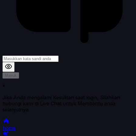
Masuk
*
Jika Anda mengalami Kesulitan saat login, Silahkan
hubungi kami di Live Chat untuk Membantu anda
selanjutnya
home