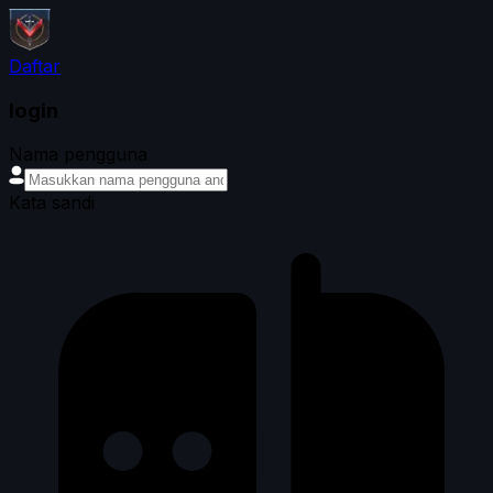
Daftar
login
Nama pengguna
Kata sandi