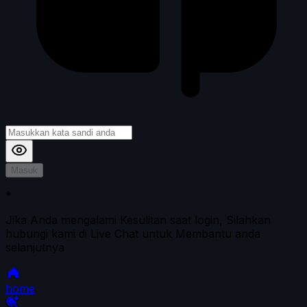
Masuk
*
Jika Anda mengalami Kesulitan saat login, Silahkan
hubungi kami di Live Chat untuk Membantu anda
selanjutnya
home