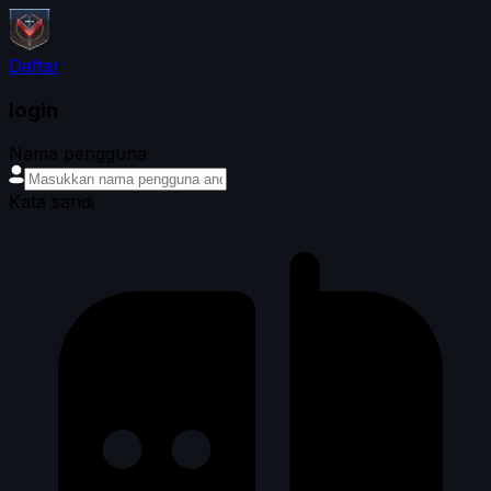
Daftar
login
Nama pengguna
Kata sandi