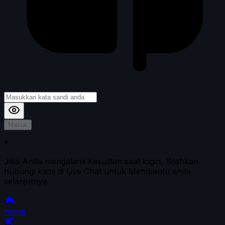
Masuk
*
Jika Anda mengalami Kesulitan saat login, Silahkan
hubungi kami di Live Chat untuk Membantu anda
selanjutnya
home