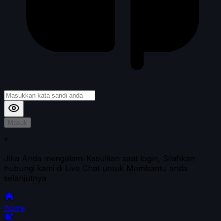
Masuk
*
Jika Anda mengalami Kesulitan saat login, Silahkan
hubungi kami di Live Chat untuk Membantu anda
selanjutnya
home