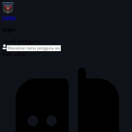
Daftar
login
Nama pengguna
Kata sandi