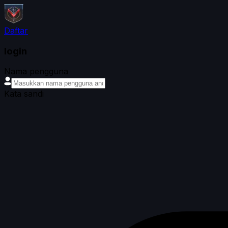
Daftar
login
Nama pengguna
Kata sandi