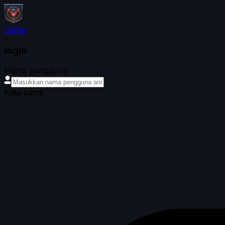
Daftar
login
Nama pengguna
Kata sandi